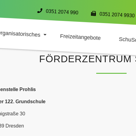
0351 2074 990
0351 2074 9930
rganisatorisches
Freizeitangebote
SchuS
FÖRDERZENTRUM 
enstelle Prohlis
der 122. Grundschule
igstraße 30
39 Dresden