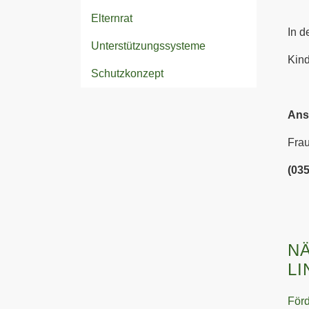
Elternrat
In d
Unterstützungssysteme
Kind
Schutzkonzept
Ans
Fra
(03
N
LI
För