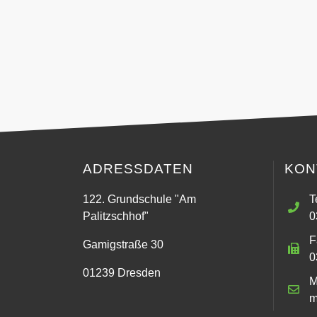
ADRESSDATEN
KON
122. Grundschule "Am
T
Palitzschhof"
0
F
Gamigstraße 30
0
01239 Dresden
M
m