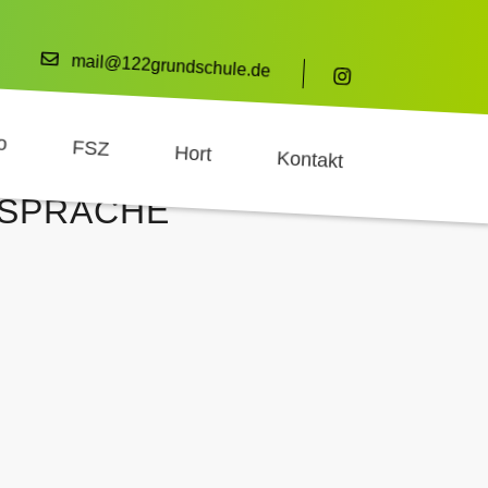
mail@122grundschule.de
o
FSZ
Hort
Kontakt
SPRACHE